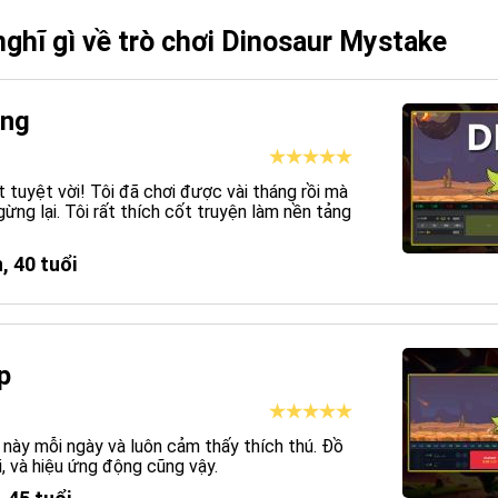
nghĩ gì về trò chơi Dinosaur Mystake
ộng
t tuyệt vời! Tôi đã chơi được vài tháng rồi mà
ừng lại. Tôi rất thích cốt truyện làm nền tảng
, 40 tuổi
p
i này mỗi ngày và luôn cảm thấy thích thú. Đồ
i, và hiệu ứng động cũng vậy.