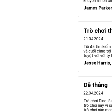
khuyên ai nên ch
James Parker,
Trò chơi th
21.04.2024
Tôi đã tìm kiếm 
và cuối cùng tôi
tuyệt vời với tỷ
Jesse Harris,
Dễ thắng
22.04.2024
Trò chơi Dino là 
trò chơi này vì 
trò chơi nào man