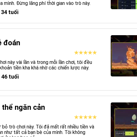
ủa mình. Đừng lãng phí thời gian vào trò này.
34 tuổi
ễ đoán
hơi này vài lần và trong mỗi lần chơi, tôi đều
hoản tiền kha khá nhờ các chiến lược này.
 46 tuổi
 thể ngăn cản
 bỏ trò chơi này. Tôi đã mất rất nhiều tiền và
ần như tất cả bạn bè của mình. Tôi không