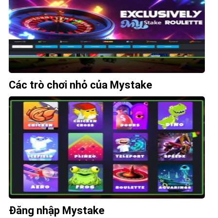
Các trò chơi nhỏ của Mystake
Đăng nhập Mystake