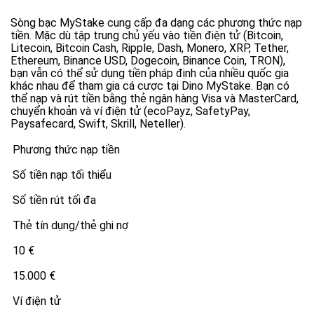
Sòng bạc MyStake cung cấp đa dạng các phương thức nạp
tiền. Mặc dù tập trung chủ yếu vào tiền điện tử (Bitcoin,
Litecoin, Bitcoin Cash, Ripple, Dash, Monero, XRP, Tether,
Ethereum, Binance USD, Dogecoin, Binance Coin, TRON),
bạn vẫn có thể sử dụng tiền pháp định của nhiều quốc gia
khác nhau để tham gia cá cược tại Dino MyStake. Bạn có
thể nạp và rút tiền bằng thẻ ngân hàng Visa và MasterCard,
chuyển khoản và ví điện tử (ecoPayz, SafetyPay,
Paysafecard, Swift, Skrill, Neteller).
Phương thức nạp tiền
Số tiền nạp tối thiểu
Số tiền rút tối đa
Thẻ tín dụng/thẻ ghi nợ
10 €
15.000 €
Ví điện tử