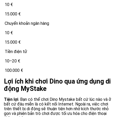
10 €
15.000 €
Chuyển khoản ngân hàng
10 €
15.000 €
Tiền điện tử
10–20 €
100.000 €
Lợi ích khi chơi Dino qua ứng dụng di
động MyStake
Tiện lợi
. Bạn có thể chơi Dino Mystake bất cứ lúc nào và ở
bất cứ đâu miễn là có kết nối Internet. Ngoài ra, việc chơi
trên thiết bị di động sẽ thuận tiện hơn nhờ kích thước nhỏ
gọn và phiên bản trò chơi được tối ưu hóa cho điện thoại