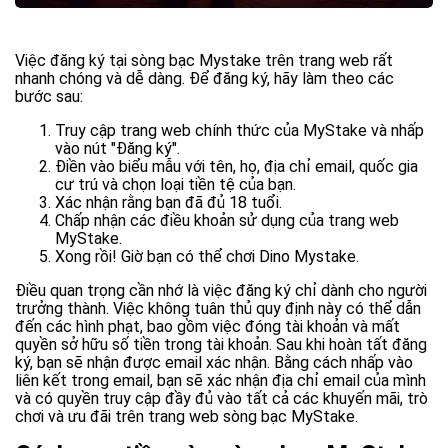
Việc đăng ký tại sòng bạc Mystake trên trang web rất
nhanh chóng và dễ dàng. Để đăng ký, hãy làm theo các
bước sau:
Truy cập trang web chính thức của MyStake và nhấp
vào nút "Đăng ký".
Điền vào biểu mẫu với tên, họ, địa chỉ email, quốc gia
cư trú và chọn loại tiền tệ của bạn.
Xác nhận rằng bạn đã đủ 18 tuổi.
Chấp nhận các điều khoản sử dụng của trang web
MyStake.
Xong rồi! Giờ bạn có thể chơi Dino Mystake.
Điều quan trọng cần nhớ là việc đăng ký chỉ dành cho người
trưởng thành. Việc không tuân thủ quy định này có thể dẫn
đến các hình phạt, bao gồm việc đóng tài khoản và mất
quyền sở hữu số tiền trong tài khoản. Sau khi hoàn tất đăng
ký, bạn sẽ nhận được email xác nhận. Bằng cách nhấp vào
liên kết trong email, bạn sẽ xác nhận địa chỉ email của mình
và có quyền truy cập đầy đủ vào tất cả các khuyến mãi, trò
chơi và ưu đãi trên trang web sòng bạc MyStake.