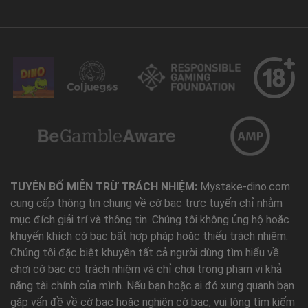
TUYÊN BỐ MIỄN TRỪ TRÁCH NHIỆM:
Mystake-dino.com
cung cấp thông tin chung về cờ bạc trực tuyến chỉ nhằm
mục đích giải trí và thông tin. Chúng tôi không ủng hộ hoặc
khuyến khích cờ bạc bất hợp pháp hoặc thiếu trách nhiệm.
Chúng tôi đặc biệt khuyên tất cả người dùng tìm hiểu về
chơi cờ bạc có trách nhiệm và chỉ chơi trong phạm vi khả
năng tài chính của mình. Nếu bạn hoặc ai đó xung quanh bạn
gặp vấn đề về cờ bạc hoặc nghiện cờ bạc, vui lòng tìm kiếm