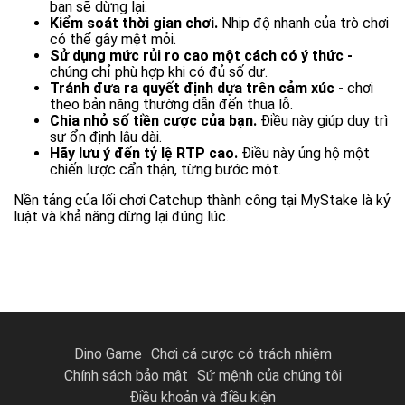
bạn sẽ dừng lại.
Kiểm soát thời gian chơi.
Nhịp độ nhanh của trò chơi
có thể gây mệt mỏi.
Sử dụng mức rủi ro cao một cách có ý thức -
chúng chỉ phù hợp khi có đủ số dư.
Tránh đưa ra quyết định dựa trên cảm xúc -
chơi
theo bản năng thường dẫn đến thua lỗ.
Chia nhỏ số tiền cược của bạn.
Điều này giúp duy trì
sự ổn định lâu dài.
Hãy lưu ý đến tỷ lệ RTP cao.
Điều này ủng hộ một
chiến lược cẩn thận, từng bước một.
Nền tảng của lối chơi Catchup thành công tại MyStake là kỷ
luật và khả năng dừng lại đúng lúc.
Dino Game
Chơi cá cược có trách nhiệm
Chính sách bảo mật
Sứ mệnh của chúng tôi
Điều khoản và điều kiện