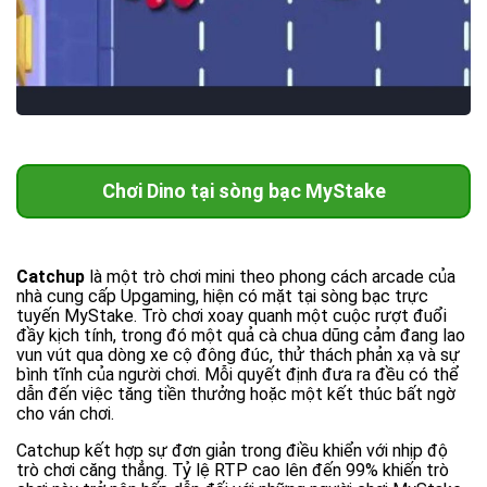
Chơi Dino tại sòng bạc MyStake
Catchup
là một trò chơi mini theo phong cách arcade của
nhà cung cấp Upgaming, hiện có mặt tại sòng bạc trực
tuyến MyStake. Trò chơi xoay quanh một cuộc rượt đuổi
đầy kịch tính, trong đó một quả cà chua dũng cảm đang lao
vun vút qua dòng xe cộ đông đúc, thử thách phản xạ và sự
bình tĩnh của người chơi. Mỗi quyết định đưa ra đều có thể
dẫn đến việc tăng tiền thưởng hoặc một kết thúc bất ngờ
cho ván chơi.
Catchup kết hợp sự đơn giản trong điều khiển với nhịp độ
trò chơi căng thẳng. Tỷ lệ RTP cao lên đến 99% khiến trò