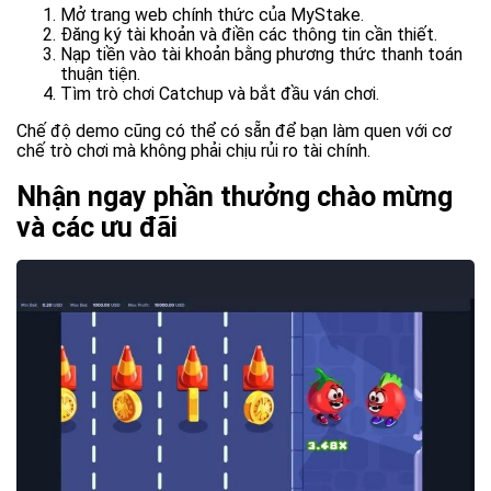
Mở trang web chính thức của MyStake.
Đăng ký tài khoản và điền các thông tin cần thiết.
Nạp tiền vào tài khoản bằng phương thức thanh toán
thuận tiện.
Tìm trò chơi Catchup và bắt đầu ván chơi.
Chế độ demo cũng có thể có sẵn để bạn làm quen với cơ
chế trò chơi mà không phải chịu rủi ro tài chính.
Nhận ngay phần thưởng chào mừng
và các ưu đãi