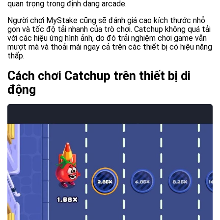
quan trọng trong định dạng arcade.
Người chơi MyStake cũng sẽ đánh giá cao kích thước nhỏ
gọn và tốc độ tải nhanh của trò chơi. Catchup không quá tải
với các hiệu ứng hình ảnh, do đó trải nghiệm chơi game vẫn
mượt mà và thoải mái ngay cả trên các thiết bị có hiệu năng
thấp.
Cách chơi Catchup trên thiết bị di
động