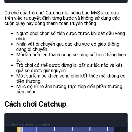
Cơ chế của trò chơi Catchup tại sòng bạc MyStake dựa
trên việc ra quyết định từng bước và không sử dụng các
cuộn quay hay dòng thanh toán truyền thống.
Người chơi chọn số tiền cược trước khi bắt đầu vòng
chơi.
Nhân vật di chuyển qua các khu vực có giao thông
đang di chuyển.
Mỗi lần tiến lên thành công sẽ tăng số tiền thắng hiện
tại.
Trò chơi có thể được dừng lại bất cứ lúc nào và kết
quả sẽ được giữ nguyên.
Một sai lầm sẽ khiến vòng chơi kết thúc mà không có
tiền thưởng.
Mức độ rủi ro ảnh hưởng trực tiếp đến phần thưởng
tiềm năng.
Cách chơi Catchup