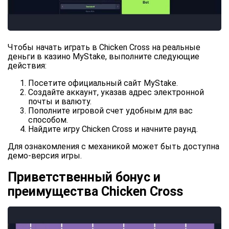
Чтобы начать играть в Chicken Cross на реальные
деньги в казино MyStake, выполните следующие
действия:
Посетите официальный сайт MyStake.
Создайте аккаунт, указав адрес электронной
почты и валюту.
Пополните игровой счет удобным для вас
способом.
Найдите игру Chicken Cross и начните раунд.
Для ознакомления с механикой может быть доступна
демо-версия игры.
Приветственный бонус и
преимущества Chicken Cross