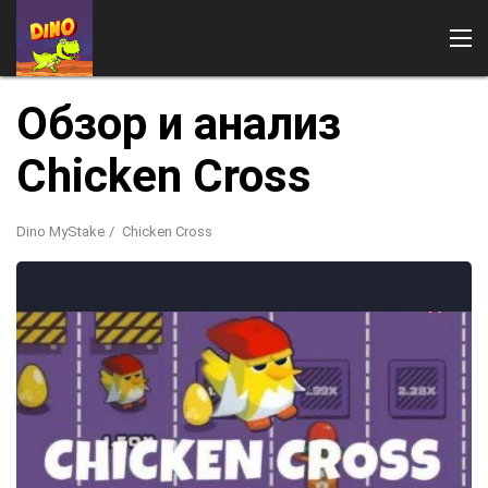
Обзор и анализ
Chicken Cross
Dino MyStake
Chicken Cross