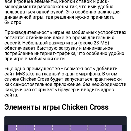
все игровые элементы, кнопки ставок и риск-
менеджмента расположены так, что ими удобно
пользоваться одной рукой. Это особенно важно для
динамичной игры, где решения нужно принимать
быстро.
Производительность игры на мобильных устройствах
остается стабильной даже во время длительных
сессий. Небольшой размер игры (около 23 МБ)
обеспечивает быструю загрузку и минимальное
потребление интернет-трафика, что особенно удобно
при игре в мобильной сети.
Еще одно преимущество - возможность добавить
сайт MyStake на главный экран смартфона. В этом
случае Chicken Cross будет запускаться практически
как самостоятельное приложение, без необходимости
каждый раз открывать браузер и вводить адрес
сайта.
Элементы игры Chicken Cross