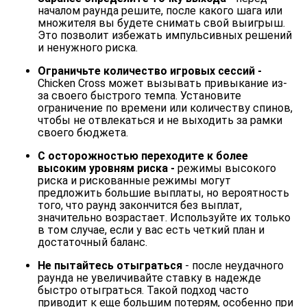
началом раунда решите, после какого шага или
множителя вы будете снимать свой выигрыш.
Это позволит избежать импульсивных решений
и ненужного риска.
Ограничьте количество игровых сессий -
Chicken Cross может вызывать привыкание из-
за своего быстрого темпа. Установите
ограничение по времени или количеству спинов,
чтобы не отвлекаться и не выходить за рамки
своего бюджета.
С осторожностью переходите к более
высоким уровням риска -
режимы высокого
риска и рискованные режимы могут
предложить большие выплаты, но вероятность
того, что раунд закончится без выплат,
значительно возрастает. Используйте их только
в том случае, если у вас есть четкий план и
достаточный баланс.
Не пытайтесь отыграться
- после неудачного
раунда не увеличивайте ставку в надежде
быстро отыграться. Такой подход часто
приводит к еще большим потерям, особенно при