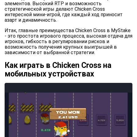
элементов. Высокий RTP и возможность
стратегической игры делают Chicken Cross
интересной мини-игрой, где каждый ход приносит
азарт и динамичность.
Итак, главные преимущества Chicken Cross в MyStake
- это простота игрового процесса, высокая отдача для
игроков, гибкость в регулировании рисков и
возможность получения крупных выигрышей в
зависимости от выбранной стратегии.
Как играть в Chicken Cross на
мобильных устройствах