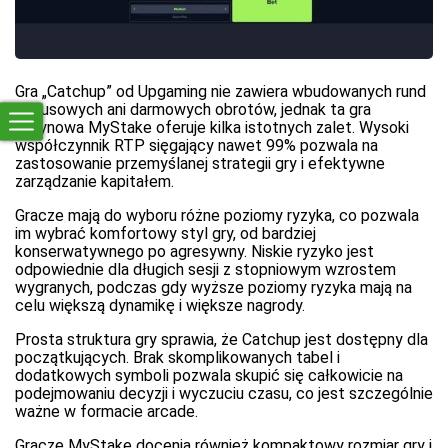
Gra „Catchup” od Upgaming nie zawiera wbudowanych rund
bonusowych ani darmowych obrotów, jednak ta gra
kasynowa MyStake oferuje kilka istotnych zalet. Wysoki
współczynnik RTP sięgający nawet 99% pozwala na
zastosowanie przemyślanej strategii gry i efektywne
zarządzanie kapitałem.
Gracze mają do wyboru różne poziomy ryzyka, co pozwala
im wybrać komfortowy styl gry, od bardziej
konserwatywnego po agresywny. Niskie ryzyko jest
odpowiednie dla długich sesji z stopniowym wzrostem
wygranych, podczas gdy wyższe poziomy ryzyka mają na
celu większą dynamikę i większe nagrody.
Prosta struktura gry sprawia, że Catchup jest dostępny dla
początkujących. Brak skomplikowanych tabel i
dodatkowych symboli pozwala skupić się całkowicie na
podejmowaniu decyzji i wyczuciu czasu, co jest szczególnie
ważne w formacie arcade.
Gracze MyStake docenią również kompaktowy rozmiar gry i