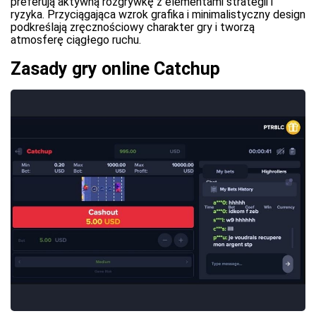
preferują aktywną rozgrywkę z elementami strategii i
ryzyka. Przyciągająca wzrok grafika i minimalistyczny design
podkreślają zręcznościowy charakter gry i tworzą
atmosferę ciągłego ruchu.
Zasady gry online Catchup