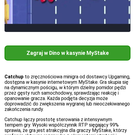
Zagraj w Dino w kasynie MyStake
Catchup
to zręcznościowa minigra od dostawcy Upgaming,
dostępna w kasynie internetowym MyStake. Gra skupia się
na dynamicznym pościgu, w którym dzielny pomidor pędzi
przez gęsty ruch samochodowy, sprawdzając reakcję i
opanowanie gracza. Każda podjęta decyzja może
doprowadzić do zwiększenia wygranej lub nieoczekiwanego
zakończenia rundy.
Catchup łączy prostotę sterowania z intensywnym
tempem gry. Wysoki współczynnik RTP sięgający 99%
sprawia, że gra jest atrakcyjna dla graczy MyStake, którzy