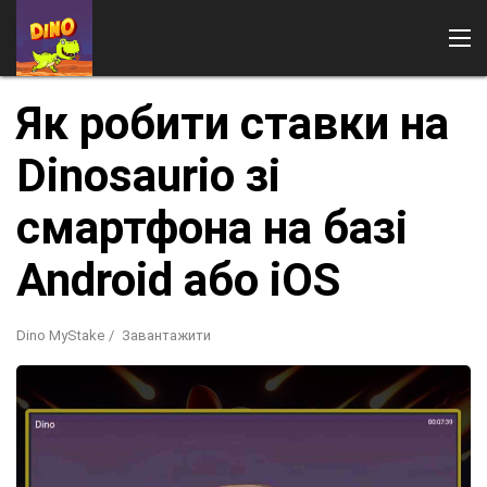
Як робити ставки на
Dinosaurio зі
смартфона на базі
Android або iOS
Dino MyStake
Завантажити