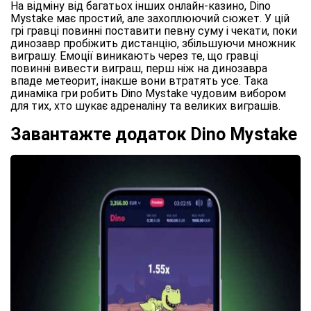
На відміну від багатьох інших онлайн-казино, Dino
Mystake має простий, але захоплюючий сюжет. У цій
грі гравці повинні поставити певну суму і чекати, поки
динозавр пробіжить дистанцію, збільшуючи множник
виграшу. Емоції виникають через те, що гравці
повинні вивести виграш, перш ніж на динозавра
впаде метеорит, інакше вони втратять усе. Така
динаміка гри робить Dino Mystake чудовим вибором
для тих, хто шукає адреналіну та великих виграшів.
Завантажте додаток Dino Mystake