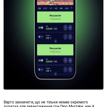
Варто зазначити, що не тільки немає окремого
додатка для завантаження гри Dino Mystake, але й