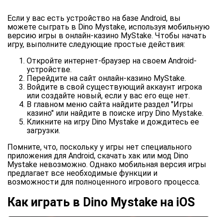
Если у вас есть устройство на базе Android, вы
можете сыграть в Dino Mystake, используя мобильную
версию игры в онлайн-казино MyStake. Чтобы начать
игру, выполните следующие простые действия:
Откройте интернет-браузер на своем Android-
устройстве.
Перейдите на сайт онлайн-казино MyStake.
Войдите в свой существующий аккаунт игрока
или создайте новый, если у вас его еще нет.
В главном меню сайта найдите раздел "Игры
казино" или найдите в поиске игру Dino Mystake.
Кликните на игру Dino Mystake и дождитесь ее
загрузки.
Помните, что, поскольку у игры нет специального
приложения для Android, скачать хак или мод Dino
Mystake невозможно. Однако мобильная версия игры
предлагает все необходимые функции и
возможности для полноценного игрового процесса.
Как играть в Dino Mystake на iOS