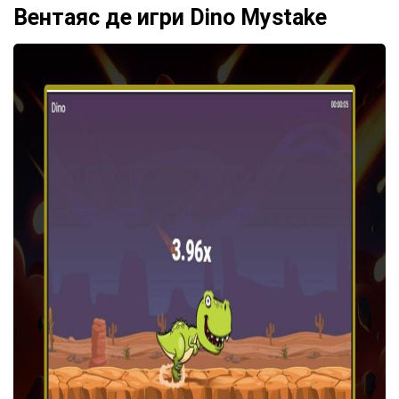
Вентаяс де игри Dino Mystake