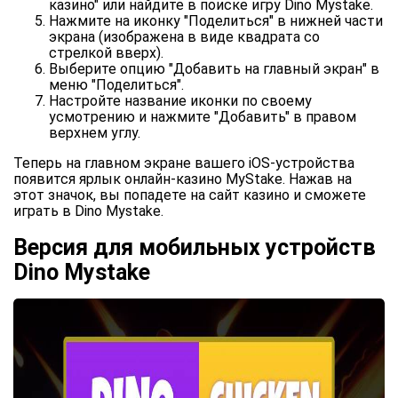
казино" или найдите в поиске игру Dino Mystake.
Нажмите на иконку "Поделиться" в нижней части
экрана (изображена в виде квадрата со
стрелкой вверх).
Выберите опцию "Добавить на главный экран" в
меню "Поделиться".
Настройте название иконки по своему
усмотрению и нажмите "Добавить" в правом
верхнем углу.
Теперь на главном экране вашего iOS-устройства
появится ярлык онлайн-казино MyStake. Нажав на
этот значок, вы попадете на сайт казино и сможете
играть в Dino Mystake.
Версия для мобильных устройств
Dino Mystake