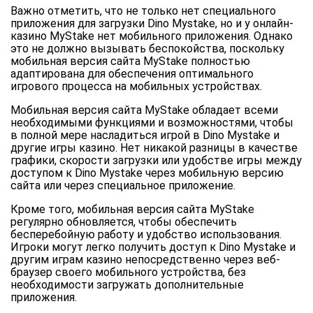
Важно отметить, что не только нет специального
приложения для загрузки Dino Mystake, но и у онлайн-
казино MyStake нет мобильного приложения. Однако
это не должно вызывать беспокойства, поскольку
мобильная версия сайта MyStake полностью
адаптирована для обеспечения оптимального
игрового процесса на мобильных устройствах.
Мобильная версия сайта MyStake обладает всеми
необходимыми функциями и возможностями, чтобы
в полной мере насладиться игрой в Dino Mystake и
другие игры казино. Нет никакой разницы в качестве
графики, скорости загрузки или удобстве игры между
доступом к Dino Mystake через мобильную версию
сайта или через специальное приложение.
Кроме того, мобильная версия сайта MyStake
регулярно обновляется, чтобы обеспечить
бесперебойную работу и удобство использования.
Игроки могут легко получить доступ к Dino Mystake и
другим играм казино непосредственно через веб-
браузер своего мобильного устройства, без
необходимости загружать дополнительные
приложения.