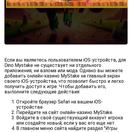
Если вы являетесь пользователем iOS-устройств, для
Dino Mystake не существует ни отдельного
приложения, ни взлома или мода. Однако вы можете
добавить онлайн-казино MyStake на главный экран
своего iOS-устройства, что позволит быстро и легко
получить доступ к игре. Чтобы добавить его,
выполните следующие действия:
Откройте браузер Safari на вашем iOS-
устройстве.
Перейдите на сайт онлайн-казино MyStake.
Войдите в свой существующий аккаунт игрока
или создайте новый, если у вас его еще нет.
В главном меню сайта найдите раздел "Игры