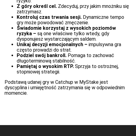
ryzyko.
Z góry określ cel.
Zdecyduj, przy jakim mnożniku się
zatrzymasz.
Kontroluj czas trwania sesji.
Dynamiczne tempo
gry może powodować zmęczenie.
Świadomie korzystaj z wysokich poziomów
ryzyka –
są one właściwe tylko wtedy, gdy
dysponujesz wystarczającym saldem.
Unikaj decyzji emocjonalnych –
impulsywna gra
często prowadzi do strat.
Podziel swój bankroll.
Pomaga to zachować
długoterminową stabilność.
Pamiętaj o wysokim RTP.
Sprzyja to ostrożnej,
stopniowej strategii.
Podstawą udanej gry w Catchup w MyStake jest
dyscyplina i umiejętność zatrzymania się w odpowiednim
momencie.