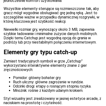
jednocześnie komfort użytkowania.
Wszystkie elementy sterujące są rozmieszczone tak, aby
gracz mógł wygodnie obsługiwać grę jedną ręką. Jest to
szczególnie ważne w przypadku dynamicznej rozgrywki, w
której kluczowa jest szybkość reakcji.
Niewielki rozmiar gry, wynoszący około 3 MB, zapewnia
szybkie ładowanie i minimalne zużycie danych mobilnych.
Dzięki temu Catchup jest wygodną opcją do grania w
podróży lub przy niestabilnym połączeniu internetowym.
Elementy gry typu catch-up
Zamiast tradycyjnych symboli w grze „Catchup”
wykorzystano interaktywne elementy znane z gier
zręcznościowych:
Pomidor: główny bohater gry.
Ruch uliczny: główne zagrożenie w rundzie.
Odcinki drogi: etapy o rosnącym stopniu ryzyka.
Mnożnik: rośnie z każdym udanym krokiem.
Styl wizualny jest zrealizowany w jasnej estetyce arcade, z
naciskiem na prostotę i czytelność.