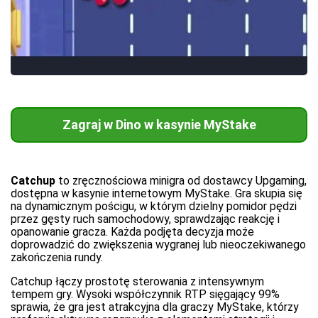
Zagraj w Dino w kasynie MyStake
Catchup
to zręcznościowa minigra od dostawcy Upgaming,
dostępna w kasynie internetowym MyStake. Gra skupia się
na dynamicznym pościgu, w którym dzielny pomidor pędzi
przez gęsty ruch samochodowy, sprawdzając reakcję i
opanowanie gracza. Każda podjęta decyzja może
doprowadzić do zwiększenia wygranej lub nieoczekiwanego
zakończenia rundy.
Catchup łączy prostotę sterowania z intensywnym
tempem gry. Wysoki współczynnik RTP sięgający 99%
sprawia, że gra jest atrakcyjna dla graczy MyStake, którzy