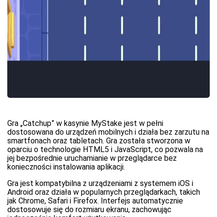
Gra „Catchup” w kasynie MyStake jest w pełni
dostosowana do urządzeń mobilnych i działa bez zarzutu na
smartfonach oraz tabletach. Gra została stworzona w
oparciu o technologie HTML5 i JavaScript, co pozwala na
jej bezpośrednie uruchamianie w przeglądarce bez
konieczności instalowania aplikacji.
Gra jest kompatybilna z urządzeniami z systemem iOS i
Android oraz działa w popularnych przeglądarkach, takich
jak Chrome, Safari i Firefox. Interfejs automatycznie
dostosowuje się do rozmiaru ekranu, zachowując