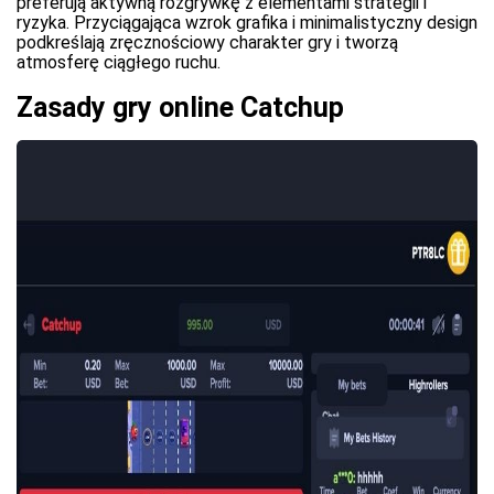
preferują aktywną rozgrywkę z elementami strategii i
ryzyka. Przyciągająca wzrok grafika i minimalistyczny design
podkreślają zręcznościowy charakter gry i tworzą
atmosferę ciągłego ruchu.
Zasady gry online Catchup