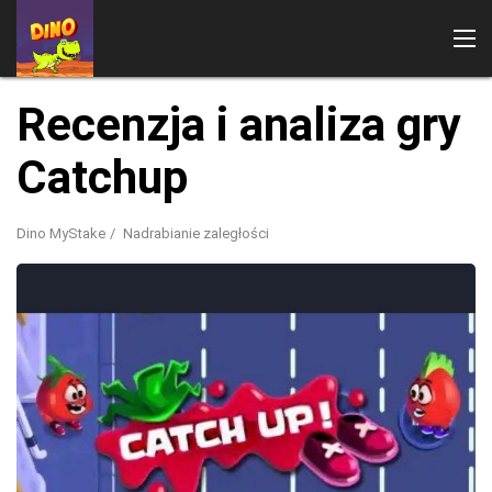
Recenzja i analiza gry
Catchup
Dino MyStake
Nadrabianie zaległości