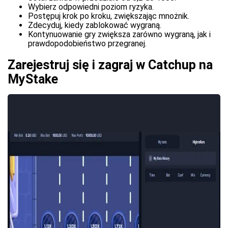
Wybierz odpowiedni poziom ryzyka.
Postępuj krok po kroku, zwiększając mnożnik.
Zdecyduj, kiedy zablokować wygraną.
Kontynuowanie gry zwiększa zarówno wygraną, jak i
prawdopodobieństwo przegranej.
Zarejestruj się i zagraj w Catchup na
MyStake