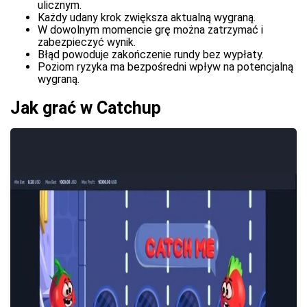
ulicznym.
Każdy udany krok zwiększa aktualną wygraną.
W dowolnym momencie grę można zatrzymać i
zabezpieczyć wynik.
Błąd powoduje zakończenie rundy bez wypłaty.
Poziom ryzyka ma bezpośredni wpływ na potencjalną
wygraną.
Jak grać w Catchup