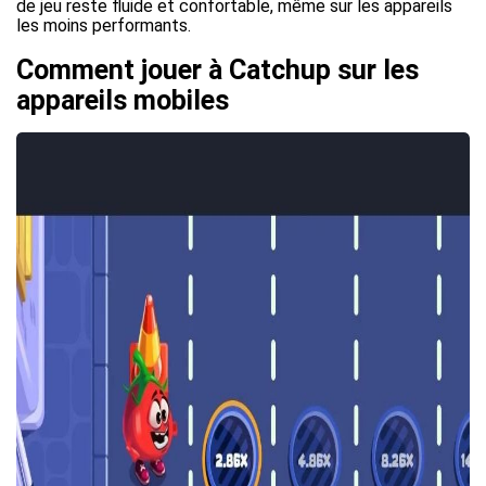
de jeu reste fluide et confortable, même sur les appareils
les moins performants.
Comment jouer à Catchup sur les
appareils mobiles