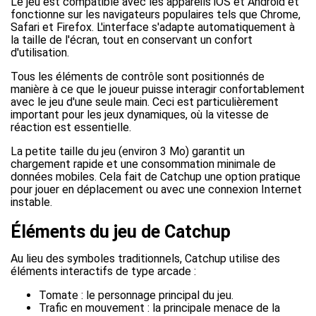
Le jeu est compatible avec les appareils iOS et Android et
fonctionne sur les navigateurs populaires tels que Chrome,
Safari et Firefox. L'interface s'adapte automatiquement à
la taille de l'écran, tout en conservant un confort
d'utilisation.
Tous les éléments de contrôle sont positionnés de
manière à ce que le joueur puisse interagir confortablement
avec le jeu d'une seule main. Ceci est particulièrement
important pour les jeux dynamiques, où la vitesse de
réaction est essentielle.
La petite taille du jeu (environ 3 Mo) garantit un
chargement rapide et une consommation minimale de
données mobiles. Cela fait de Catchup une option pratique
pour jouer en déplacement ou avec une connexion Internet
instable.
Éléments du jeu de Catchup
Au lieu des symboles traditionnels, Catchup utilise des
éléments interactifs de type arcade :
Tomate : le personnage principal du jeu.
Trafic en mouvement : la principale menace de la