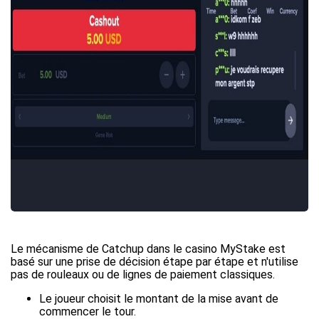
Le mécanisme de Catchup dans le casino MyStake est
basé sur une prise de décision étape par étape et n'utilise
pas de rouleaux ou de lignes de paiement classiques.
Le joueur choisit le montant de la mise avant de
commencer le tour.