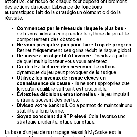
attentive, car l'issue de chaque tour dépend entièrement
des actions du joueur. L'absence de fonctions
automatiques fait de la stratégie un élément clé de la
réussite.
Commencez par le niveau de risque le plus bas -
cela vous aidera à comprendre le rythme du jeu et le
comportement des obstacles.
Ne vous précipitez pas pour faire trop de progrès.
Retirer fréquemment ses gains réduit le risque global.
Définissez un objectif à l'avance.
Décidez à partir
de quel multiplicateur vous vous arrêterez.
Contrôlez la durée des sessions.
Le rythme
dynamique du jeu peut provoquer de la fatigue.
Utilisez les niveaux de risque élevés en
connaissance de cause -
ils ne sont appropriés que
lorsqu'un équilibre suffisant est disponible.
Évitez les décisions émotionnelles - le
jeu impulsif
entraîne souvent des pertes.
Divisez votre bankroll.
Cela permet de maintenir une
stabilité à long terme.
Soyez conscient du RTP élevé.
Cela favorise une
stratégie prudente, étape par étape.
La base d'un jeu de rattrapage réussi à MyStake est la