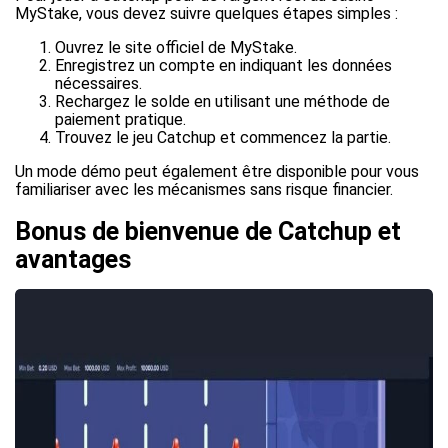
MyStake, vous devez suivre quelques étapes simples :
Ouvrez le site officiel de MyStake.
Enregistrez un compte en indiquant les données
nécessaires.
Rechargez le solde en utilisant une méthode de
paiement pratique.
Trouvez le jeu Catchup et commencez la partie.
Un mode démo peut également être disponible pour vous
familiariser avec les mécanismes sans risque financier.
Bonus de bienvenue de Catchup et
avantages