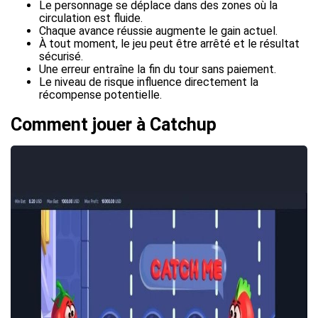
Le personnage se déplace dans des zones où la
circulation est fluide.
Chaque avance réussie augmente le gain actuel.
À tout moment, le jeu peut être arrêté et le résultat
sécurisé.
Une erreur entraîne la fin du tour sans paiement.
Le niveau de risque influence directement la
récompense potentielle.
Comment jouer à Catchup