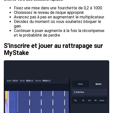
Fixez une mise dans une fourchette de 0,2 à 1000.
Choisissez le niveau de risque approprié.
Avancez pas à pas en augmentant le multiplicateur.
Décidez du moment où vous souhaitez bloquer le
gain.
Continuer à jouer augmente à la fois la récompense
et la probabilité de perdre.
S'inscrire et jouer au rattrapage sur
MyStake