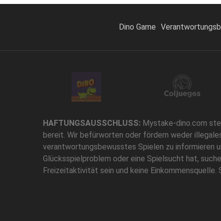
Dino Game
Verantwortungsb
HAFTUNGSAUSSCHLUSS:
Mystake-dino.com stell
bereit. Wir befürworten oder fördern weder illegal
verantwortungsbewusstes Spielen zu informieren und
Glücksspielproblem oder eine Spielsucht hat, suche
Freizeitaktivität sein und keine Einkommensquelle. 