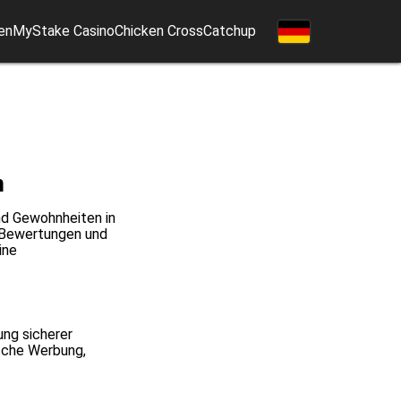
en
MyStake Casino
Chicken Cross
Catchup
m
nd Gewohnheiten in
e Bewertungen und
ine
ung sicherer
sche Werbung,