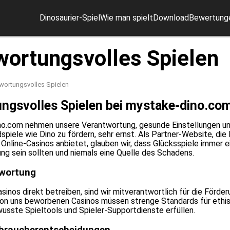
Dinosaurier-Spiel
Wie man spielt
Download
Bewertung
wortungsvolles Spielen
wortungsvolles Spielen
ngsvolles Spielen bei mystake-dino.co
no.com nehmen unsere Verantwortung, gesunde Einstellungen u
spiele wie Dino zu fördern, sehr ernst. Als Partner-Website, di
Online-Casinos anbietet, glauben wir, dass Glücksspiele immer e
ng sein sollten und niemals eine Quelle des Schadens.
twortung
sinos direkt betreiben, sind wir mitverantwortlich für die Förder
 von uns beworbenen Casinos müssen strenge Standards für ethi
sste Spieltools und Spieler-Supportdienste erfüllen.