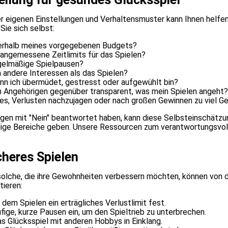
er eigenen Einstellungen und Verhaltensmuster kann Ihnen helfen
Sie sich selbst:
nnerhalb meines vorgegebenen Budgets?
 angemessene Zeitlimits für das Spielen?
gelmäßige Spielpausen?
 andere Interessen als das Spielen?
enn ich übermüdet, gestresst oder aufgewühlt bin?
n Angehörigen gegenüber transparent, was mein Spielen angeht?
es, Verlusten nachzujagen oder nach großen Gewinnen zu viel G
agen mit "Nein" beantwortet haben, kann diese Selbsteinschätzu
ige Bereiche geben. Unsere Ressourcen zum verantwortungsvol
cheres Spielen
solche, die ihre Gewohnheiten verbessern möchten, können von 
tieren:
 dem Spielen ein erträgliches Verlustlimit fest.
fige, kurze Pausen ein, um den Spieltrieb zu unterbrechen.
as Glücksspiel mit anderen Hobbys in Einklang.