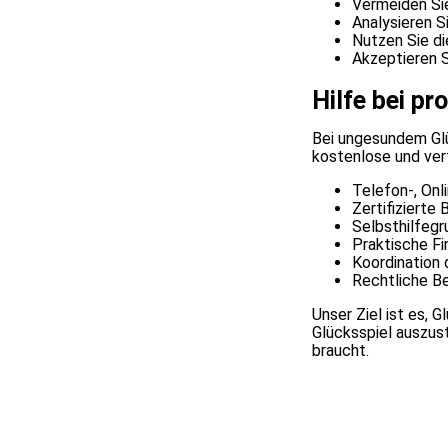
Vermeiden Sie
Analysieren S
Nutzen Sie d
Akzeptieren S
Hilfe bei p
Bei ungesundem Glü
kostenlose und vert
Telefon-, Onl
Zertifizierte
Selbsthilfegr
Praktische F
Koordination
Rechtliche B
Unser Ziel ist es, 
Glücksspiel auszust
braucht.